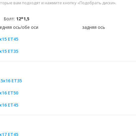
оторые вам подходят и нажмите кнопку «Подобрать диски».
Болт:
12*1,5
едняя ось/обе оси
задняя ось
x15 ET45
x15 ET35
,5x16 ET35
x16 ET50
x16 ET45
x17 ET45