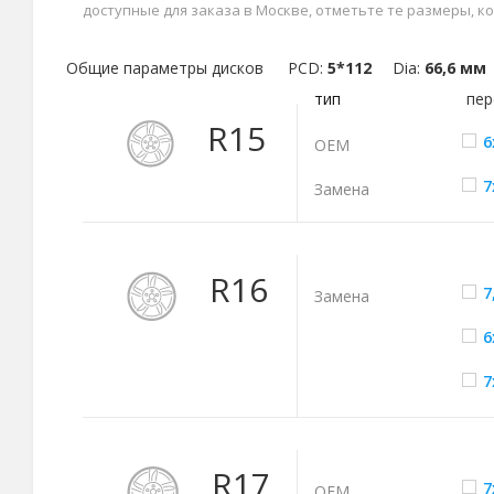
доступные для заказа в Москве, отметьте те размеры, к
Общие параметры дисков
PCD:
5*112
Dia:
66,6 мм
тип
пер
R15
6
ОЕМ
7
Замена
R16
7
Замена
6
7
R17
7
ОЕМ