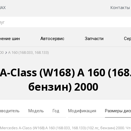
AX
Контакты
нение шин
Автосервис
Запчасти
Се
00
A 160 (168.033, 168.133)
Class (W168) A 160 (168.0
бензин) 2000
зводитель
Модель
Год
Модификация
Размеры дис
des A-Class (W168) A 160 (168.033, 168.133) (102 лс, бензин) 2000. Ч