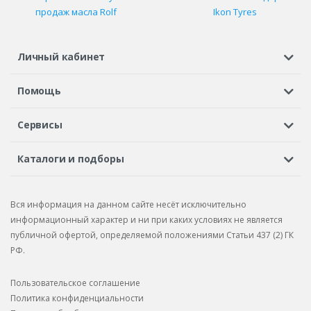
продаж масла Rolf
Ikon Tyres
Личный кабинет
Регистрация или вход
Просмотренные
Избранное
Помощь
Шины в кредит
Доставка
Оплата
Гарантия
Сервисы
Вопросы и ответы
Вакансии
Автосервисы
Бонусная программа
Каталоги и подборы
Корпоративным клиентам
Рекламации по товару
Подбор шин
Подбор дисков
Подбор услуг
Рекламации по услугам
Вся информация на данном сайте несёт исключительно
Подбор запчастей
Каталог шин
Каталог дисков
информационный характер и ни при каких условиях не является
публичной офертой, определяемой положениями Статьи 437 (2) ГК
Каталог запчастей
РФ.
Пользовательское соглашение
Политика конфиденциальности