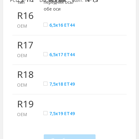
PCD:
5*112
Dia:
66,6 мм
Болт:
14*1,5
тип
передняя ось/
обе оси
R16
6,5x16 ET44
ОЕМ
R17
6,5x17 ET44
ОЕМ
R18
7,5x18 ET49
ОЕМ
R19
7,5x19 ET49
ОЕМ