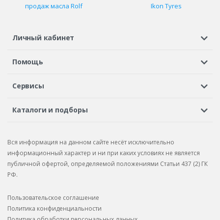
продаж масла Rolf
Ikon Tyres
Личный кабинет
Регистрация или вход
Просмотренные
Избранное
Помощь
Шины в кредит
Доставка
Оплата
Гарантия
Сервисы
Вопросы и ответы
Вакансии
Автосервисы
Бонусная программа
Каталоги и подборы
Корпоративным клиентам
Рекламации по товару
Подбор шин
Подбор дисков
Подбор услуг
Рекламации по услугам
Вся информация на данном сайте несёт исключительно
Подбор запчастей
Каталог шин
Каталог дисков
информационный характер и ни при каких условиях не является
публичной офертой, определяемой положениями Статьи 437 (2) ГК
Каталог запчастей
РФ.
Пользовательское соглашение
Политика конфиденциальности
Политика обработки персональных данных