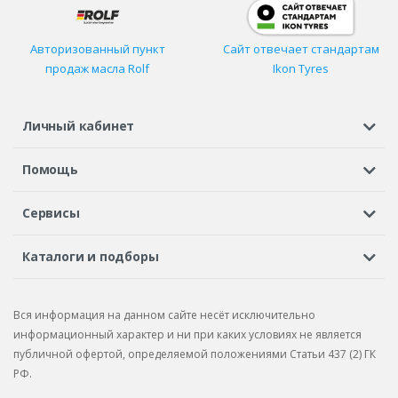
Авторизованный пункт
Сайт отвечает стандартам
продаж масла Rolf
Ikon Tyres
Личный кабинет
Регистрация или вход
Просмотренные
Избранное
Помощь
Шины в кредит
Доставка
Оплата
Гарантия
Сервисы
Вопросы и ответы
Вакансии
Автосервисы
Бонусная программа
Каталоги и подборы
Корпоративным клиентам
Рекламации по товару
Подбор шин
Подбор дисков
Подбор услуг
Рекламации по услугам
Вся информация на данном сайте несёт исключительно
Подбор запчастей
Каталог шин
Каталог дисков
информационный характер и ни при каких условиях не является
публичной офертой, определяемой положениями Статьи 437 (2) ГК
Каталог запчастей
РФ.