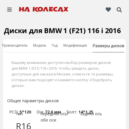
Диски для BMW 1 (F21) 116 i 2016
Производитель
Модель
Год
Модификация
Размеры дисков
Вашему вниманию доступен выбор размеров дисков
для BMW 1 (F21) 116 i 2016. Чтобы увидеть диски,
доступные для заказа в Москве, отметьте те размеры,
которые вам подходят и нажмите кнопку «Подобрать
диски».
Общие параметры дисков
PCD:
5*120
Dia:
72,6 мм
Болт:
14*1,25
тип
передняя ось/
задняя ось
обе оси
R16