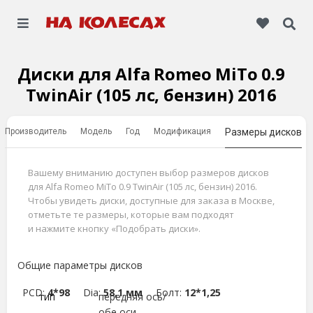
Диски для Alfa Romeo MiTo 0.9
TwinAir (105 лс, бензин) 2016
Производитель
Модель
Год
Модификация
Размеры дисков
Вашему вниманию доступен выбор размеров дисков
для Alfa Romeo MiTo 0.9 TwinAir (105 лс, бензин) 2016.
Чтобы увидеть диски, доступные для заказа в Москве,
отметьте те размеры, которые вам подходят
и нажмите кнопку «Подобрать диски».
Общие параметры дисков
PCD:
4*98
Dia:
58,1 мм
Болт:
12*1,25
тип
передняя ось/
обе оси