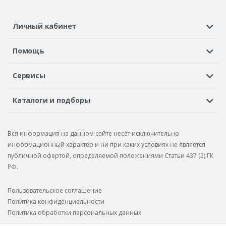
Личный кабинет
Регистрация или вход
Просмотренные
Избранное
Помощь
Шины в кредит
Доставка
Оплата
Гарантия
Сервисы
Вопросы и ответы
Вакансии
Автосервисы
Бонусная программа
Каталоги и подборы
Корпоративным клиентам
Рекламации по товару
Подбор шин
Подбор дисков
Подбор услуг
Рекламации по услугам
Вся информация на данном сайте несёт исключительно
Подбор запчастей
Каталог шин
Каталог дисков
информационный характер и ни при каких условиях не является
публичной офертой, определяемой положениями Статьи 437 (2) ГК
Каталог запчастей
РФ.
Пользовательское соглашение
Политика конфиденциальности
Политика обработки персональных данных