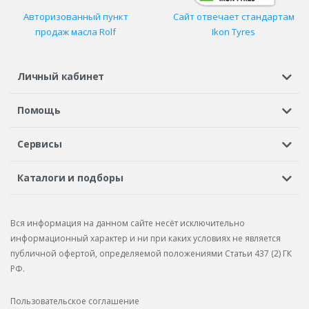
Авторизованный пункт
Сайт отвечает стандартам
продаж масла Rolf
Ikon Tyres
Личный кабинет
Регистрация или вход
Просмотренные
Избранное
Помощь
Шины в кредит
Доставка
Оплата
Гарантия
Сервисы
Вопросы и ответы
Вакансии
Автосервисы
Бонусная программа
Каталоги и подборы
Корпоративным клиентам
Рекламации по товару
Подбор шин
Подбор дисков
Подбор услуг
Рекламации по услугам
Вся информация на данном сайте несёт исключительно
Подбор запчастей
Каталог шин
Каталог дисков
информационный характер и ни при каких условиях не является
публичной офертой, определяемой положениями Статьи 437 (2) ГК
Каталог запчастей
РФ.
Пользовательское соглашение