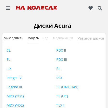
Диски Acura
Производитель
Модель
Год
Модификация
Размеры дисков
CL
RDX II
EL
RDX III
ILX
RL
Integra IV
RSX
Legend III
TL (UA8, UA9)
MDX (YD1)
TL (UC)
MDX (YD2)
TLX I