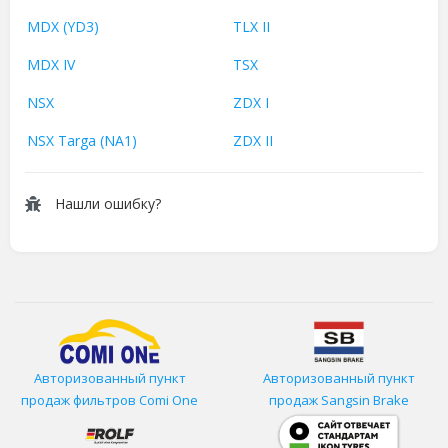
MDX (YD3)
TLX II
MDX IV
TSX
NSX
ZDX I
NSX Targa (NA1)
ZDX II
Нашли ошибку?
Авторизованный пункт
Авторизованный пункт
продаж фильтров
Comi One
продаж Sangsin Brake