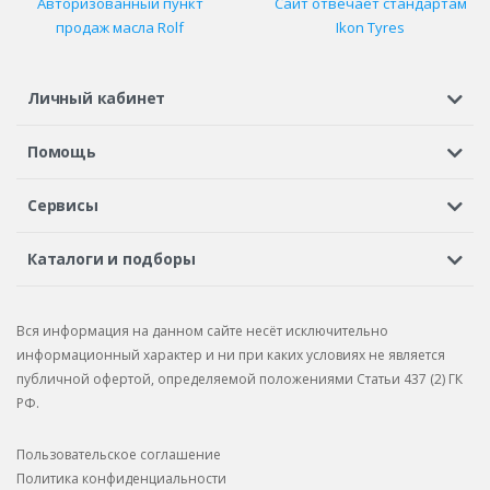
Авторизованный пункт
Сайт отвечает стандартам
продаж масла Rolf
Ikon Tyres
Личный кабинет
Регистрация или вход
Просмотренные
Избранное
Помощь
Шины в кредит
Доставка
Оплата
Гарантия
Сервисы
Вопросы и ответы
Вакансии
Автосервисы
Бонусная программа
Каталоги и подборы
Корпоративным клиентам
Рекламации по товару
Подбор шин
Подбор дисков
Подбор услуг
Рекламации по услугам
Вся информация на данном сайте несёт исключительно
Подбор запчастей
Каталог шин
Каталог дисков
информационный характер и ни при каких условиях не является
публичной офертой, определяемой положениями Статьи 437 (2) ГК
Каталог запчастей
РФ.
Пользовательское соглашение
Политика конфиденциальности