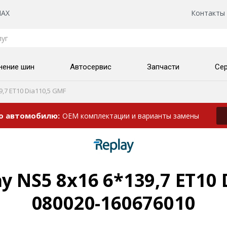
AX
Контакты
нение шин
Автосервис
Запчасти
Се
9,7 ET10 Dia110,5 GMF
по автомобилю
OEM комплектации и варианты замены
y NS5 8x16 6*139,7 ET10 
080020-160676010