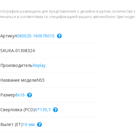
тография размещена для представления о дизайне в целом, количество 
личаться в соответствии со спецификацией вашего автомобиля. Цвет изде
Артикул
080020-160676010
SKU
КА-01308324
Производитель
Replay
Название модели
NS5
Размер
8x16
Сверловка (PCD)
6*139,7
Вылет (ET)
10 мм