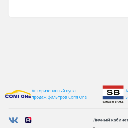
А
Авторизованный пункт
S
продаж фильтров
Comi One
Личный кабине