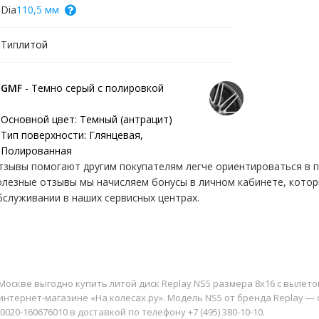
Dia
110,5 мм
Тип
литой
GMF
- Темно серый с полировкой
Основной цвет:
Темный (антрацит)
Тип поверхности:
Глянцевая,
Полированная
тзывы помогают другим покупателям легче ориентироваться в пр
олезные отзывы мы начисляем бонусы в личном кабинете, кото
бслуживании в наших сервисных центрах.
Москве выгодно купить литой диск Replay NS5 размера 8x16 с вылетом
интернет-магазине «На колесах.ру». Модель NS5 от бренда Replay — 
0020-160676010 в доставкой по телефону +7 (495) 380-10-10.