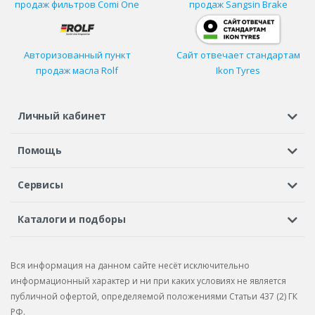
продаж фильтров
Comi One
продаж Sangsin Brake
Авторизованный пункт
Сайт отвечает стандартам
продаж масла Rolf
Ikon Tyres
Личный кабинет
Регистрация или вход
Просмотренные
Избранное
Помощь
Шины в кредит
Доставка
Оплата
Гарантия
Сервисы
Вопросы и ответы
Вакансии
Автосервисы
Бонусная программа
Каталоги и подборы
Корпоративным клиентам
Рекламации по товару
Подбор шин
Подбор дисков
Подбор услуг
Рекламации по услугам
Вся информация на данном сайте несёт исключительно
Подбор запчастей
Каталог шин
Каталог дисков
информационный характер и ни при каких условиях не является
публичной офертой, определяемой положениями Статьи 437 (2) ГК
Каталог запчастей
РФ.