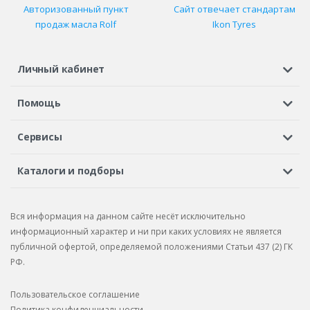
Авторизованный пункт
Сайт отвечает стандартам
продаж масла Rolf
Ikon Tyres
Личный кабинет
Регистрация или вход
Просмотренные
Избранное
Помощь
Шины в кредит
Доставка
Оплата
Гарантия
Сервисы
Вопросы и ответы
Вакансии
Автосервисы
Бонусная программа
Каталоги и подборы
Корпоративным клиентам
Рекламации по товару
Подбор шин
Подбор дисков
Подбор услуг
Рекламации по услугам
Вся информация на данном сайте несёт исключительно
Подбор запчастей
Каталог шин
Каталог дисков
информационный характер и ни при каких условиях не является
публичной офертой, определяемой положениями Статьи 437 (2) ГК
Каталог запчастей
РФ.
Пользовательское соглашение
Политика конфиденциальности