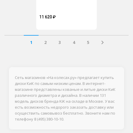
11 620
₽
1
2
3
4
5
Сеть магазинов «На колесах.ру» предлагает купить
диски КиК по самым низким ценам. В интернет-
магазине представлены кованые и литые диски КиК
различного диаметра и дизайна. В наличии 131
модель дисков бренда KiK на складе в Москве. У вас
есть возможность недорого заказать доставку или
осуществить самовывоз бесплатно. Звоните нам по
телефону
8 (495) 380-10-10
.