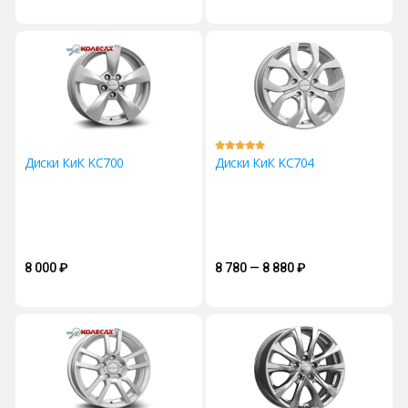
Диски КиК KC700
Диски КиК KC704
8 000
₽
8 780 — 8 880
₽