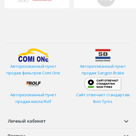
Авторизованный пункт
Авторизованный пункт
продаж фильтров
Comi One
продаж Sangsin Brake
Авторизованный пункт
Сайт отвечает стандартам
продаж масла Rolf
Ikon Tyres
Личный кабинет
Регистрация или вход
Просмотренные
Избранное
Помощь