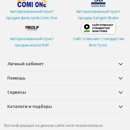
Авторизованный пункт
Авторизованный пункт
продаж фильтров
Comi One
продаж Sangsin Brake
Авторизованный пункт
Сайт отвечает стандартам
продаж масла Rolf
Ikon Tyres
Личный кабинет
Регистрация или вход
Просмотренные
Избранное
Помощь
Шины в кредит
Доставка
Оплата
Гарантия
Сервисы
Вопросы и ответы
Вакансии
Автосервисы
Бонусная программа
Каталоги и подборы
Корпоративным клиентам
Рекламации по товару
Подбор шин
Подбор дисков
Подбор услуг
Рекламации по услугам
Вся информация на данном сайте несёт исключительно
Подбор запчастей
Каталог шин
Каталог дисков