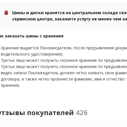
Шины и диски хранятся на центральном складе сезо
сервисном центре, закажите услугу не менее чем за
ак заказать шины с хранения
Хранение выдается Поклажедателю, после предъявления докум
водительского удостоверения);
Третье лицо может получить сезонное хранение по предъявле
Третье лицо может получить сезонное хранение по предъявле
видео записи Поклажедатель должен четко назвать свои фамил
договора, а также четко произнести фамилию, имя и отчество 
Хранение;
ы напишем вам СМС, когда шины доставят в нужный сервисный це
отеряли договор хранения, позвоните в службу поддержки и мы 
Отзывы покупателей
426