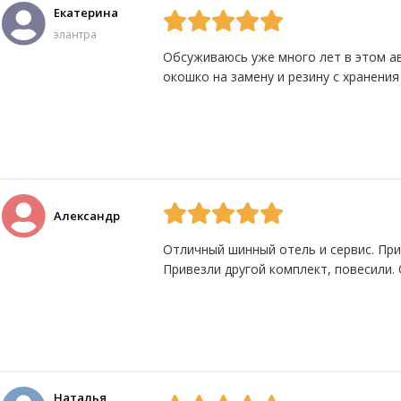
Екатерина
элантра
Обсуживаюсь уже много лет в этом ав
окошко на замену и резину с хранения
Да
0
Нет
0
Александр
Отличный шинный отель и сервис. Прие
Привезли другой комплект, повесили.
Да
0
Нет
0
Наталья