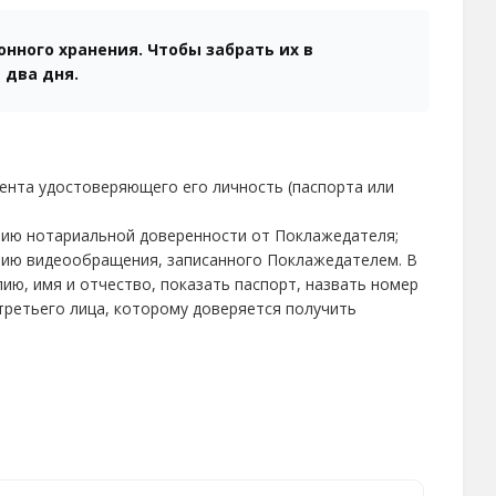
нного хранения. Чтобы забрать их в
 два дня.
ента удостоверяющего его личность (паспорта или
нию нотариальной доверенности от Поклажедателя;
нию видеообращения, записанного Поклажедателем. В
ию, имя и отчество, показать паспорт, назвать номер
третьего лица, которому доверяется получить
нтр и напомним дату и время записи. Если вы
восстановим его по вашей фамилии.