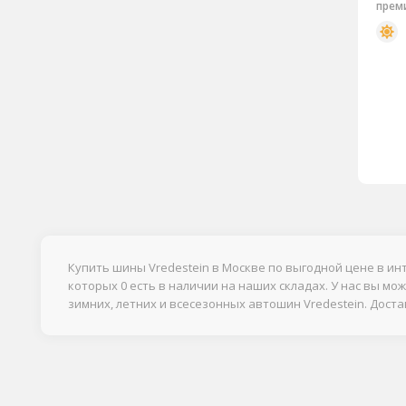
прем
Купить шины Vredestein в Москве по выгодной цене в ин
которых 0 есть в наличии на наших складах. У нас вы мо
зимних, летних и всесезонных автошин Vredestein. Дост