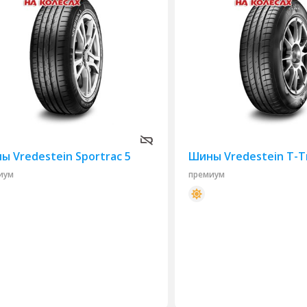
ы Vredestein Sportrac 5
Шины Vredestein T-T
иум
премиум