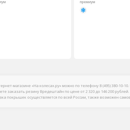
иум
премиум
тернет-магазине «На колесах.ру» можно по телефону
8 (495) 380-10-10
.
жете заказать резину Вредештайн по цене от 2 320 до 146 200 рубле
авка покрышек осуществляется по всей России, также возможен само