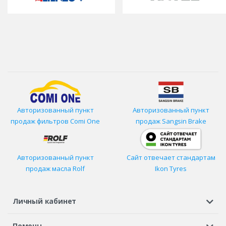
Авторизованный пункт
Авторизованный пункт
продаж фильтров
Comi One
продаж Sangsin Brake
Авторизованный пункт
Сайт отвечает стандартам
продаж масла Rolf
Ikon Tyres
Личный кабинет
Регистрация или вход
Просмотренные
Избранное
Помощь