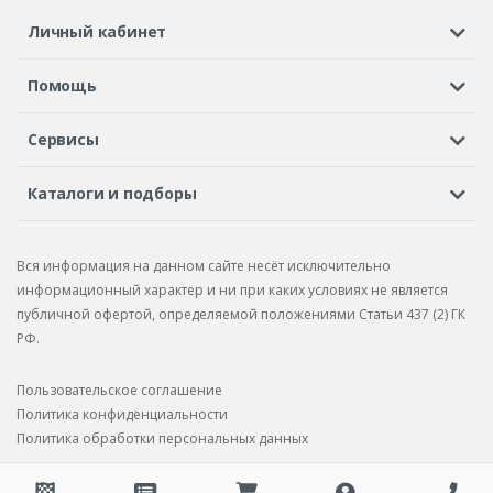
Личный кабинет
Регистрация или вход
Просмотренные
Избранное
Помощь
Шины в кредит
Доставка
Оплата
Гарантия
Сервисы
Вопросы и ответы
Вакансии
Автосервисы
Бонусная программа
Каталоги и подборы
Корпоративным клиентам
Рекламации по товару
Подбор шин
Подбор дисков
Подбор услуг
Рекламации по услугам
Вся информация на данном сайте несёт исключительно
Подбор запчастей
Каталог шин
Каталог дисков
информационный характер и ни при каких условиях не является
публичной офертой, определяемой положениями Статьи 437 (2) ГК
Каталог запчастей
РФ.
Пользовательское соглашение
Политика конфиденциальности
Политика обработки персональных данных