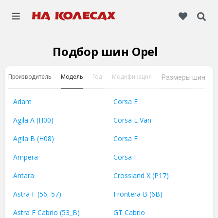
Подбор шин Opel
Производитель
Модель
Год
Модификация
Размеры шин
Adam
Corsa E
Agila A (H00)
Corsa E Van
Agila B (H08)
Corsa F
Ampera
Corsa F
Antara
Crossland X (P17)
Astra F (56, 57)
Frontera B (6B)
Astra F Cabrio (53_B)
GT Cabrio