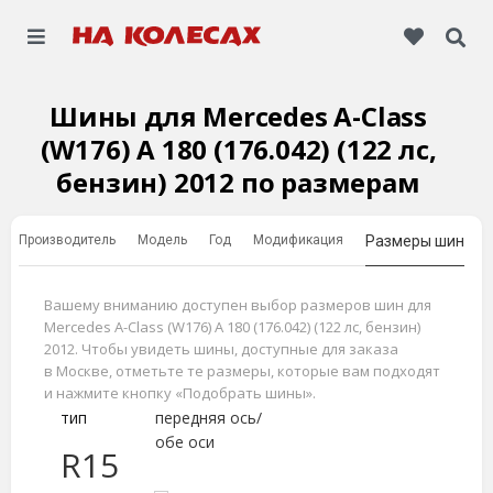
Шины для Mercedes A-Class
(W176) A 180 (176.042) (122 лс,
бензин) 2012 по размерам
Производитель
Модель
Год
Модификация
Размеры шин
Вашему вниманию доступен выбор размеров шин для
Mercedes A-Class (W176) A 180 (176.042) (122 лс, бензин)
2012. Чтобы увидеть шины, доступные для заказа
в Москве, отметьте те размеры, которые вам подходят
и нажмите кнопку «Подобрать шины».
тип
передняя ось/
обе оси
R15