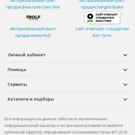
Авторизованный пункт
Авторизованный пункт
продаж фильтров
Comi One
продаж Sangsin Brake
Авторизованный пункт
Сайт отвечает стандартам
продаж масла Rolf
Ikon Tyres
Личный кабинет
Регистрация или вход
Просмотренные
Избранное
Помощь
Шины в кредит
Доставка
Оплата
Гарантия
Сервисы
Вопросы и ответы
Вакансии
Автосервисы
Бонусная программа
Каталоги и подборы
Корпоративным клиентам
Рекламации по товару
Подбор шин
Подбор дисков
Подбор услуг
Рекламации по услугам
Вся информация на данном сайте несёт исключительно
Подбор запчастей
Каталог шин
Каталог дисков
информационный характер и ни при каких условиях не является
публичной офертой, определяемой положениями Статьи 437 (2) ГК
Каталог запчастей