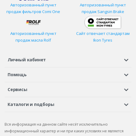
Авторизованный пункт
Авторизованный пункт
продаж фильтров
Comi One
продаж Sangsin Brake
Авторизованный пункт
Сайт отвечает стандартам
продаж масла Rolf
Ikon Tyres
Личный кабинет
Регистрация или вход
Просмотренные
Избранное
Помощь
Шины в кредит
Доставка
Оплата
Гарантия
Сервисы
Вопросы и ответы
Вакансии
Автосервисы
Бонусная программа
Каталоги и подборы
Корпоративным клиентам
Рекламации по товару
Подбор шин
Подбор дисков
Подбор услуг
Рекламации по услугам
Вся информация на данном сайте несёт исключительно
Подбор запчастей
Каталог шин
Каталог дисков
информационный характер и ни при каких условиях не является