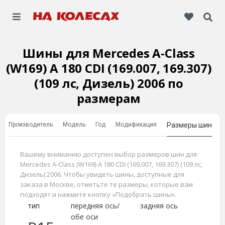
Шины для Mercedes A-Class
(W169) A 180 CDI (169.007, 169.307)
(109 лс, Дизель) 2006 по
размерам
Производитель
Модель
Год
Модификация
Размеры шин
Вашему вниманию доступен выбор размеров шин для
Mercedes A-Class (W169) A 180 CDI (169.007, 169.307) (109 лс,
Дизель) 2006. Чтобы увидеть шины, доступные для
заказа в Москве, отметьте те размеры, которые вам
подходят и нажмите кнопку «Подобрать шины».
тип
передняя ось/
задняя ось
обе оси