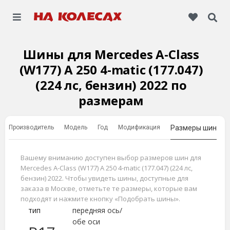
Шины для Mercedes A-Class
(W177) A 250 4-matic (177.047)
(224 лс, бензин) 2022 по
размерам
Производитель
Модель
Год
Модификация
Размеры шин
Вашему вниманию доступен выбор размеров шин для
Mercedes A-Class (W177) A 250 4-matic (177.047) (224 лс,
бензин) 2022. Чтобы увидеть шины, доступные для
заказа в Москве, отметьте те размеры, которые вам
подходят и нажмите кнопку «Подобрать шины».
тип
передняя ось/
обе оси