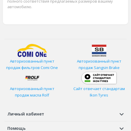
полного соответствия предлагаемых размеров вашему
автомобилю.
Авторизованный пункт
Авторизованный пункт
продаж фильтров
Comi One
продаж Sangsin Brake
Авторизованный пункт
Сайт отвечает стандартам
продаж масла Rolf
Ikon Tyres
Личный кабинет
Регистрация или вход
Просмотренные
Избранное
Помощь