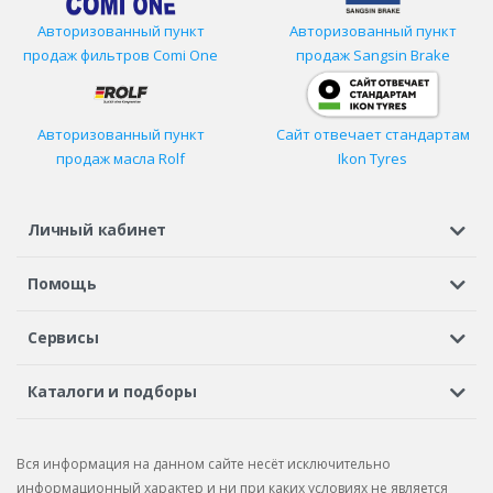
Авторизованный пункт
Авторизованный пункт
продаж фильтров
Comi One
продаж Sangsin Brake
Авторизованный пункт
Сайт отвечает стандартам
продаж масла Rolf
Ikon Tyres
Личный кабинет
Регистрация или вход
Просмотренные
Избранное
Помощь
Шины в кредит
Доставка
Оплата
Гарантия
Сервисы
Вопросы и ответы
Вакансии
Автосервисы
Бонусная программа
Каталоги и подборы
Корпоративным клиентам
Рекламации по товару
Подбор шин
Подбор дисков
Подбор услуг
Рекламации по услугам
Вся информация на данном сайте несёт исключительно
Подбор запчастей
Каталог шин
Каталог дисков
информационный характер и ни при каких условиях не является