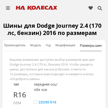
Шины для Dodge Journey 2.4 (170
лс, бензин) 2016 по размерам
Производитель
Модель
Год
Модификация
Размеры шин
Вашему вниманию доступен выбор размеров шин для
Dodge Journey 2.4 (170 лс, бензин) 2016. Чтобы увидеть
шины, доступные для заказа в Москве, отметьте
те размеры, которые вам подходят и нажмите кнопку
«Подобрать шины».
тип
передняя ось/
обе оси
R16
225/65 R16
ОЕМ