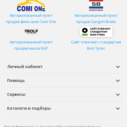
Авторизованный пункт
Авторизованный пункт
продаж фильтров
Comi One
продаж Sangsin Brake
Авторизованный пункт
Сайт отвечает стандартам
продаж масла Rolf
Ikon Tyres
Личный кабинет
Регистрация или вход
Просмотренные
Избранное
Помощь
Шины в кредит
Доставка
Оплата
Гарантия
Сервисы
Вопросы и ответы
Вакансии
Автосервисы
Бонусная программа
Каталоги и подборы
Корпоративным клиентам
Рекламации по товару
Подбор шин
Подбор дисков
Подбор услуг
Рекламации по услугам
Вся информация на данном сайте несёт исключительно