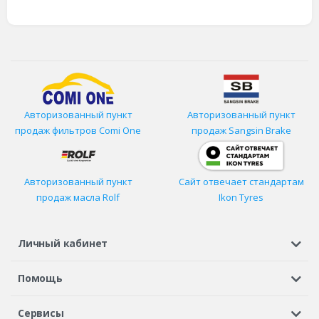
Авторизованный пункт
Авторизованный пункт
продаж фильтров
Comi One
продаж Sangsin Brake
Авторизованный пункт
Сайт отвечает стандартам
продаж масла Rolf
Ikon Tyres
Личный кабинет
Регистрация или вход
Просмотренные
Избранное
Помощь
Шины в кредит
Доставка
Оплата
Гарантия
Сервисы