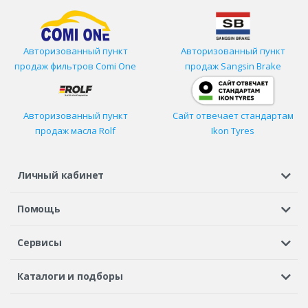
Авторизованный пункт
Авторизованный пункт
продаж фильтров
Comi One
продаж Sangsin Brake
Авторизованный пункт
Сайт отвечает стандартам
продаж масла Rolf
Ikon Tyres
Личный кабинет
Регистрация или вход
Просмотренные
Избранное
Помощь
Шины в кредит
Доставка
Оплата
Гарантия
Сервисы
Вопросы и ответы
Вакансии
Автосервисы
Бонусная программа
Каталоги и подборы
Корпоративным клиентам
Рекламации по товару
Подбор шин
Подбор дисков
Подбор услуг