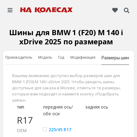
Шины для BMW 1 (F20) M 140 i
xDrive 2025 по размерам
Производитель
Модель
Год
Модификация
Размеры шин
Вашему вниманию доступен выбор размеров шин для
BMW 1 (F20) M 140 i xDrive 2025. Чтобы увидеть шины,
доступные для заказа в Москве, отметьте те размеры,
которые вам подходят и нажмите кнопку «Подобрать
шины».
тип
передняя ось/
задняя ось
обе оси
R17
225/45 R17
ОЕМ