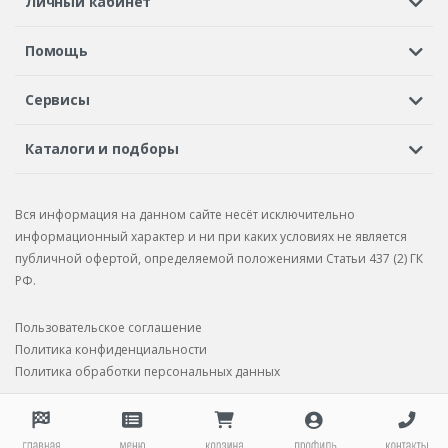
Личный кабинет
Регистрация или вход
Просмотренные
Избранное
Помощь
Шины в кредит
Доставка
Оплата
Гарантия
Сервисы
Вопросы и ответы
Вакансии
Автосервисы
Бонусная программа
Каталоги и подборы
Корпоративным клиентам
Рекламации по товару
Подбор шин
Подбор дисков
Подбор услуг
Рекламации по услугам
Вся информация на данном сайте несёт исключительно
Подбор запчастей
Каталог шин
Каталог дисков
информационный характер и ни при каких условиях не является
публичной офертой, определяемой положениями Статьи 437 (2) ГК
Каталог запчастей
РФ.
Пользовательское соглашение
Политика конфиденциальности
Политика обработки персональных данных