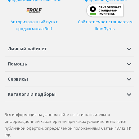
Авторизованный пункт
Сайт отвечает стандартам
продаж масла Rolf
Ikon Tyres
Личный кабинет
Регистрация или вход
Просмотренные
Избранное
Помощь
Шины в кредит
Доставка
Оплата
Гарантия
Сервисы
Вопросы и ответы
Вакансии
Автосервисы
Бонусная программа
Каталоги и подборы
Корпоративным клиентам
Рекламации по товару
Подбор шин
Подбор дисков
Подбор услуг
Рекламации по услугам
Вся информация на данном сайте несёт исключительно
Подбор запчастей
Каталог шин
Каталог дисков
информационный характер и ни при каких условиях не является
публичной офертой, определяемой положениями Статьи 437 (2) ГК
Каталог запчастей
РФ.