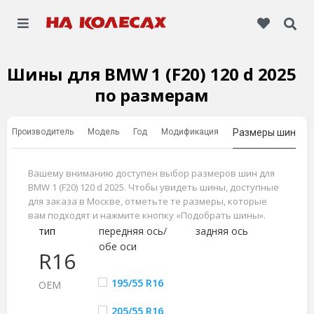
Шины для BMW 1 (F20) 120 d 2025
по размерам
Производитель
Модель
Год
Модификация
Размеры шин
Вашему вниманию доступен выбор размеров шин для
BMW 1 (F20) 120 d 2025. Чтобы увидеть шины, доступные
для заказа в Москве, отметьте те размеры, которые
вам подходят и нажмите кнопку «Подобрать шины».
тип
передняя ось/
задняя ось
обе оси
R16
195/55 R16
ОЕМ
205/55 R16