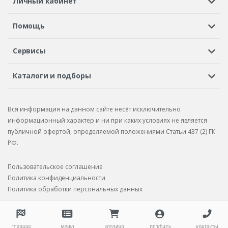
Личный кабинет
Регистрация или вход
Просмотренные
Избранное
Помощь
Шины в кредит
Доставка
Оплата
Гарантия
Сервисы
Вопросы и ответы
Вакансии
Автосервисы
Бонусная программа
Каталоги и подборы
Корпоративным клиентам
Рекламации по товару
Подбор шин
Подбор дисков
Подбор услуг
Рекламации по услугам
Вся информация на данном сайте несёт исключительно
Подбор запчастей
Каталог шин
Каталог дисков
информационный характер и ни при каких условиях не является
публичной офертой, определяемой положениями Статьи 437 (2) ГК
Каталог запчастей
РФ.
Пользовательское соглашение
Политика конфиденциальности
Политика обработки персональных данных