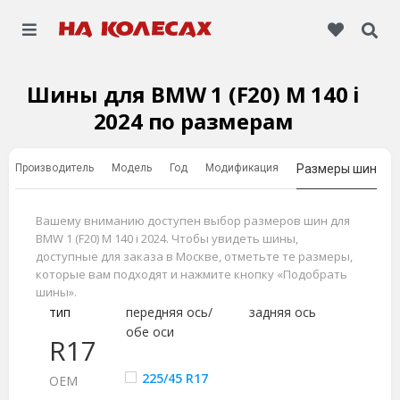
Шины для BMW 1 (F20) M 140 i
2024 по размерам
Производитель
Модель
Год
Модификация
Размеры шин
Вашему вниманию доступен выбор размеров шин для
BMW 1 (F20) M 140 i 2024. Чтобы увидеть шины,
доступные для заказа в Москве, отметьте те размеры,
которые вам подходят и нажмите кнопку «Подобрать
шины».
тип
передняя ось/
задняя ось
обе оси
R17
225/45 R17
ОЕМ