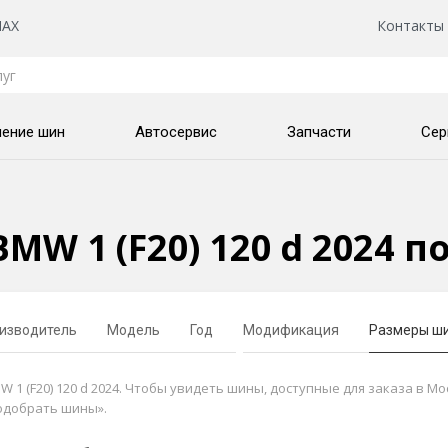
AX
Контакты
нение шин
Автосервис
Запчасти
Сер
MW 1 (F20) 120 d 2024 
изводитель
Модель
Год
Модификация
Размеры ш
 (F20) 120 d 2024. Чтобы увидеть шины, доступные для заказа в Мо
одобрать шины».