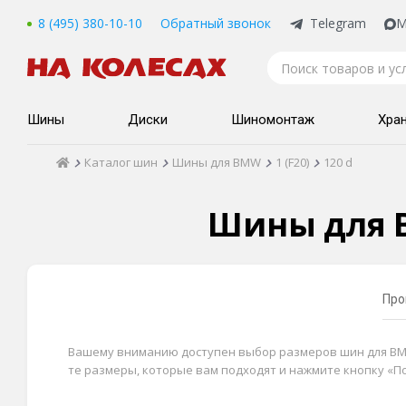
8 (495) 380-10-10
Обратный звонок
Telegram
M
Шины
Диски
Шиномонтаж
Хра
Каталог шин
Шины для BMW
1 (F20)
120 d
Шины для B
Про
Вашему вниманию доступен выбор размеров шин для BMW 1
те размеры, которые вам подходят и нажмите кнопку «П