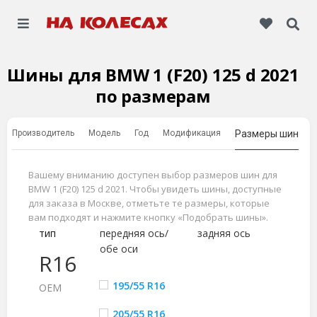
Шины для BMW 1 (F20) 125 d 2021
по размерам
Производитель
Модель
Год
Модификация
Размеры шин
Вашему вниманию доступен выбор размеров шин для
BMW 1 (F20) 125 d 2021. Чтобы увидеть шины, доступные
для заказа в Москве, отметьте те размеры, которые
вам подходят и нажмите кнопку «Подобрать шины».
тип
передняя ось/
задняя ось
обе оси
R16
195/55 R16
ОЕМ
205/55 R16