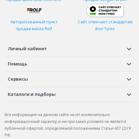
Авторизованный пункт
Сайт отвечает стандартам
продаж масла Rolf
Ikon Tyres
Личный кабинет
Регистрация или вход
Просмотренные
Избранное
Помощь
Шины в кредит
Доставка
Оплата
Гарантия
Сервисы
Вопросы и ответы
Вакансии
Автосервисы
Бонусная программа
Каталоги и подборы
Корпоративным клиентам
Рекламации по товару
Подбор шин
Подбор дисков
Подбор услуг
Рекламации по услугам
Вся информация на данном сайте несёт исключительно
Подбор запчастей
Каталог шин
Каталог дисков
информационный характер и ни при каких условиях не является
публичной офертой, определяемой положениями Статьи 437 (2) ГК
Каталог запчастей
РФ.