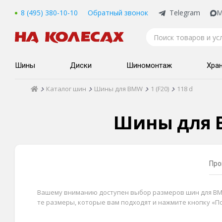
8 (495) 380-10-10
Обратный звонок
Telegram
M
Шины
Диски
Шиномонтаж
Хра
Каталог шин
Шины для BMW
1 (F20)
118 d
Шины для B
Про
Вашему вниманию доступен выбор размеров шин для BMW 1
те размеры, которые вам подходят и нажмите кнопку «П