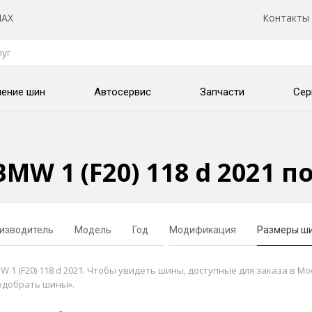
AX
Контакты
нение шин
Автосервис
Запчасти
Сер
MW 1 (F20) 118 d 2021 
изводитель
Модель
Год
Модификация
Размеры ш
 (F20) 118 d 2021. Чтобы увидеть шины, доступные для заказа в Мо
одобрать шины».