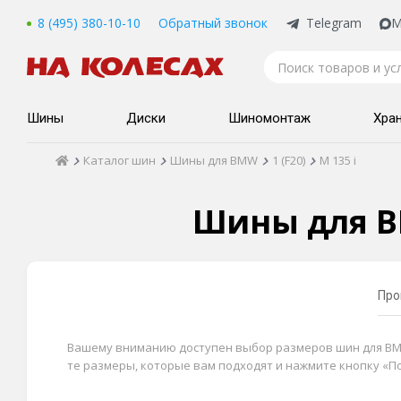
8 (495) 380-10-10
Обратный звонок
Telegram
M
Шины
Диски
Шиномонтаж
Хра
Каталог шин
Шины для BMW
1 (F20)
M 135 i
Шины для BM
Про
Вашему вниманию доступен выбор размеров шин для BMW 1
те размеры, которые вам подходят и нажмите кнопку «П