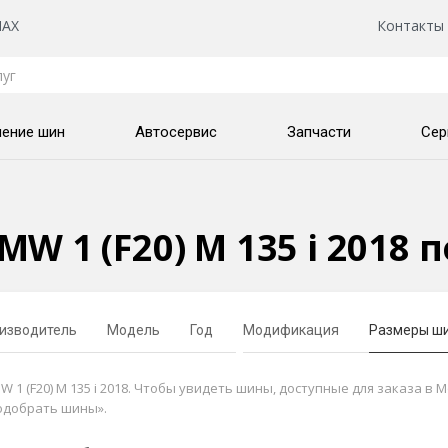
AX
Контакты
нение шин
Автосервис
Запчасти
Сер
W 1 (F20) M 135 i 2018 
изводитель
Модель
Год
Модификация
Размеры ш
 (F20) M 135 i 2018. Чтобы увидеть шины, доступные для заказа в М
одобрать шины».