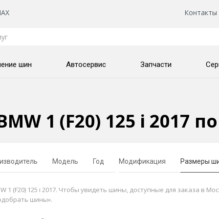
AX
Контакты
нение шин
Автосервис
Запчасти
Сер
MW 1 (F20) 125 i 2017 п
изводитель
Модель
Год
Модификация
Размеры ш
 (F20) 125 i 2017. Чтобы увидеть шины, доступные для заказа в Мос
одобрать шины».