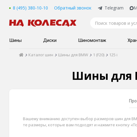
8 (495) 380-10-10
Обратный звонок
Telegram
M
Шины
Диски
Шиномонтаж
Хра
Каталог шин
Шины для BMW
1 (F20)
125 i
Шины для B
Про
Вашему вниманию доступен выбор размеров шин для BMW 1
те размеры, которые вам подходят и нажмите кнопку «П