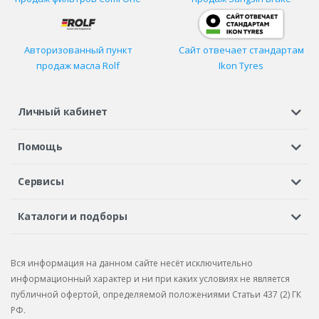
Авторизованный пункт
Сайт отвечает стандартам
продаж масла Rolf
Ikon Tyres
Личный кабинет
Регистрация или вход
Просмотренные
Избранное
Помощь
Шины в кредит
Доставка
Оплата
Гарантия
Сервисы
Вопросы и ответы
Вакансии
Автосервисы
Бонусная программа
Каталоги и подборы
Корпоративным клиентам
Рекламации по товару
Подбор шин
Подбор дисков
Подбор услуг
Рекламации по услугам
Вся информация на данном сайте несёт исключительно
Подбор запчастей
Каталог шин
Каталог дисков
информационный характер и ни при каких условиях не является
публичной офертой, определяемой положениями Статьи 437 (2) ГК
Каталог запчастей
РФ.