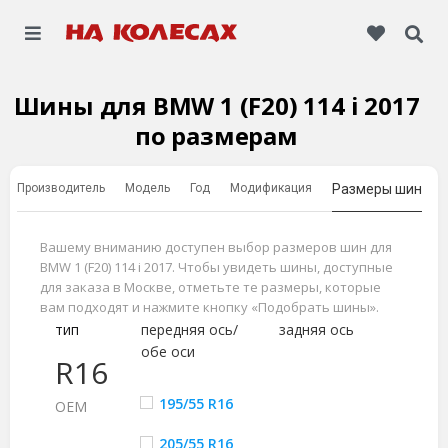
Шины для BMW 1 (F20) 114 i 2017
по размерам
Производитель
Модель
Год
Модификация
Размеры шин
Вашему вниманию доступен выбор размеров шин для
BMW 1 (F20) 114 i 2017. Чтобы увидеть шины, доступные
для заказа в Москве, отметьте те размеры, которые
вам подходят и нажмите кнопку «Подобрать шины».
тип
передняя ось/
задняя ось
обе оси
R16
195/55 R16
ОЕМ
205/55 R16