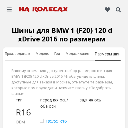
Шины для BMW 1 (F20) 120 d
xDrive 2016 по размерам
Производитель
Модель
Год
Модификация
Размеры шин
Вашему вниманию доступен выбор размеров шин для
BMW 1 (F20) 120 d xDrive 2016. Чтобы увидеть шины,
доступные для заказа в Москве, отметьте те размеры,
которые вам подходят и нажмите кнопку «Подобрать
шины».
тип
передняя ось/
задняя ось
обе оси
R16
195/55 R16
ОЕМ