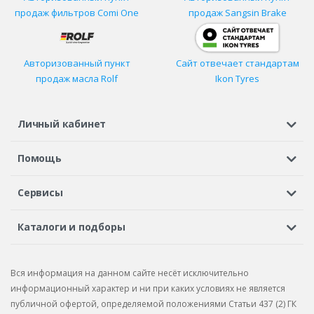
продаж фильтров
Comi One
продаж Sangsin Brake
Авторизованный пункт
Сайт отвечает стандартам
продаж масла Rolf
Ikon Tyres
Личный кабинет
Регистрация или вход
Просмотренные
Избранное
Помощь
Шины в кредит
Доставка
Оплата
Гарантия
Сервисы
Вопросы и ответы
Вакансии
Автосервисы
Бонусная программа
Каталоги и подборы
Корпоративным клиентам
Рекламации по товару
Подбор шин
Подбор дисков
Подбор услуг
Рекламации по услугам
Вся информация на данном сайте несёт исключительно
Подбор запчастей
Каталог шин
Каталог дисков
информационный характер и ни при каких условиях не является
публичной офертой, определяемой положениями Статьи 437 (2) ГК
Каталог запчастей