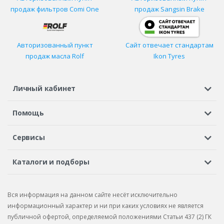
продаж фильтров
Comi One
продаж Sangsin Brake
Авторизованный пункт
Сайт отвечает стандартам
продаж масла Rolf
Ikon Tyres
Личный кабинет
Регистрация или вход
Просмотренные
Избранное
Помощь
Шины в кредит
Доставка
Оплата
Гарантия
Сервисы
Вопросы и ответы
Вакансии
Автосервисы
Бонусная программа
Каталоги и подборы
Корпоративным клиентам
Рекламации по товару
Подбор шин
Подбор дисков
Подбор услуг
Рекламации по услугам
Вся информация на данном сайте несёт исключительно
Подбор запчастей
Каталог шин
Каталог дисков
информационный характер и ни при каких условиях не является
публичной офертой, определяемой положениями Статьи 437 (2) ГК
Каталог запчастей