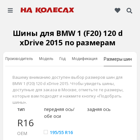
Шины для BMW 1 (F20) 120 d
xDrive 2015 по размерам
Производитель
Модель
Год
Модификация
Размеры шин
Вашему вниманию доступен выбор размеров шин для
BMW 1 (F20) 120 d xDrive 2015. Чтобы увидеть шины,
доступные для заказа в Москве, отметьте те размеры,
которые вам подходят и нажмите кнопку «Подобрать
шины».
тип
передняя ось/
задняя ось
обе оси
R16
195/55 R16
ОЕМ