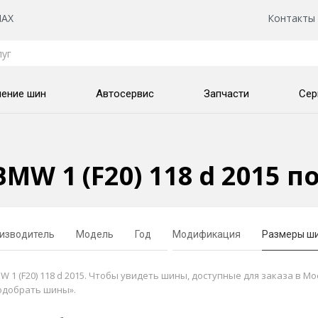
AX
Контакты
нение шин
Автосервис
Запчасти
Сер
MW 1 (F20) 118 d 2015 
изводитель
Модель
Год
Модификация
Размеры ш
 (F20) 118 d 2015. Чтобы увидеть шины, доступные для заказа в Мо
одобрать шины».