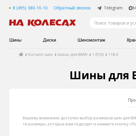
8 (495) 380-10-10
Обратный звонок
Telegram
M
Шины
Диски
Шиномонтаж
Хра
Каталог шин
Шины для BMW
1 (F20)
118 d
Шины для B
Про
Вашему вниманию доступен выбор размеров шин для BMW 1
те размеры, которые вам подходят и нажмите кнопку «П