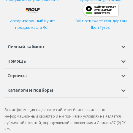
Авторизованный пункт
Сайт отвечает стандартам
продаж масла Rolf
Ikon Tyres
Личный кабинет
Регистрация или вход
Просмотренные
Избранное
Помощь
Шины в кредит
Доставка
Оплата
Гарантия
Сервисы
Вопросы и ответы
Вакансии
Автосервисы
Бонусная программа
Каталоги и подборы
Корпоративным клиентам
Рекламации по товару
Подбор шин
Подбор дисков
Подбор услуг
Рекламации по услугам
Вся информация на данном сайте несёт исключительно
Подбор запчастей
Каталог шин
Каталог дисков
информационный характер и ни при каких условиях не является
публичной офертой, определяемой положениями Статьи 437 (2) ГК
Каталог запчастей
РФ.