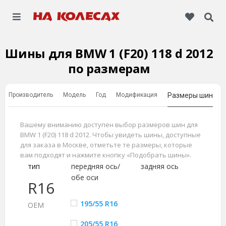
Шины для BMW 1 (F20) 118 d 2012
по размерам
Производитель
Модель
Год
Модификация
Размеры шин
Вашему вниманию доступен выбор размеров шин для
BMW 1 (F20) 118 d 2012. Чтобы увидеть шины, доступные
для заказа в Москве, отметьте те размеры, которые
вам подходят и нажмите кнопку «Подобрать шины».
тип
передняя ось/
задняя ось
обе оси
R16
195/55 R16
ОЕМ
205/55 R16