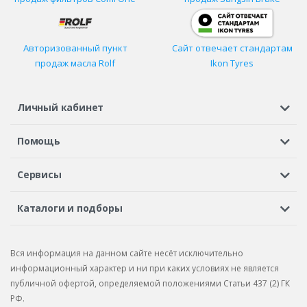
Авторизованный пункт
Сайт отвечает стандартам
продаж масла Rolf
Ikon Tyres
Личный кабинет
Регистрация или вход
Просмотренные
Избранное
Помощь
Шины в кредит
Доставка
Оплата
Гарантия
Сервисы
Вопросы и ответы
Вакансии
Автосервисы
Бонусная программа
Каталоги и подборы
Корпоративным клиентам
Рекламации по товару
Подбор шин
Подбор дисков
Подбор услуг
Рекламации по услугам
Вся информация на данном сайте несёт исключительно
Подбор запчастей
Каталог шин
Каталог дисков
информационный характер и ни при каких условиях не является
публичной офертой, определяемой положениями Статьи 437 (2) ГК
Каталог запчастей
РФ.