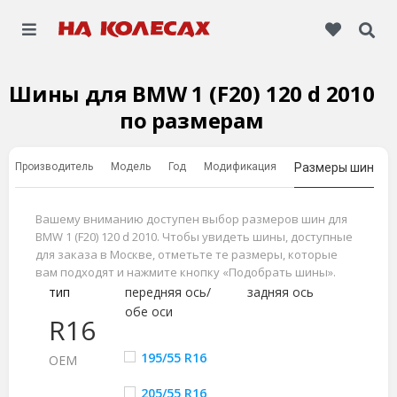
Шины для BMW 1 (F20) 120 d 2010
по размерам
Производитель
Модель
Год
Модификация
Размеры шин
Вашему вниманию доступен выбор размеров шин для
BMW 1 (F20) 120 d 2010. Чтобы увидеть шины, доступные
для заказа в Москве, отметьте те размеры, которые
вам подходят и нажмите кнопку «Подобрать шины».
тип
передняя ось/
задняя ось
обе оси
R16
195/55 R16
ОЕМ
205/55 R16