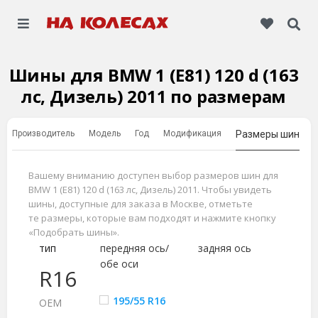
Шины для BMW 1 (E81) 120 d (163
лс, Дизель) 2011 по размерам
Производитель
Модель
Год
Модификация
Размеры шин
Вашему вниманию доступен выбор размеров шин для
BMW 1 (E81) 120 d (163 лс, Дизель) 2011. Чтобы увидеть
шины, доступные для заказа в Москве, отметьте
те размеры, которые вам подходят и нажмите кнопку
«Подобрать шины».
тип
передняя ось/
задняя ось
обе оси
R16
195/55 R16
ОЕМ