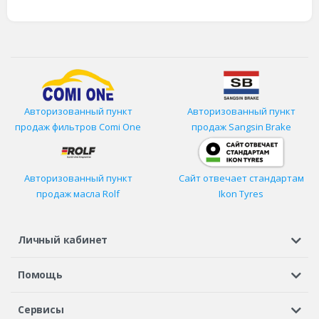
Авторизованный пункт
Авторизованный пункт
продаж фильтров
Comi One
продаж Sangsin Brake
Авторизованный пункт
Сайт отвечает стандартам
продаж масла Rolf
Ikon Tyres
Личный кабинет
Регистрация или вход
Просмотренные
Избранное
Помощь
Шины в кредит
Доставка
Оплата
Гарантия
Сервисы