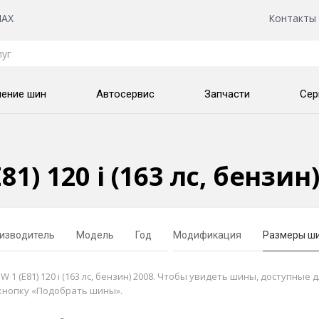
AX
Контакты
нение шин
Автосервис
Запчасти
Сер
1) 120 i (163 лс, бензи
изводитель
Модель
Год
Модификация
Размеры ш
(E81) 120 i (163 лс, бензин) 2008. Чтобы увидеть шины, доступные д
кнопку «Подобрать шины».