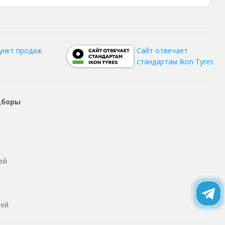
ункт продаж
Сайт отвечает
стандартам Ikon Tyres
дборы
ей
тей