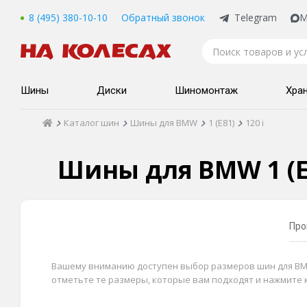
8 (495) 380-10-10
Обратный звонок
Telegram
M
Шины
Диски
Шиномонтаж
Хра
Каталог шин
Шины для BMW
1 (E81)
120 i
Шины для BMW 1 (E8
Про
Вашему вниманию доступен выбор размеров шин для BMW 1 
отметьте те размеры, которые вам подходят и нажмите 