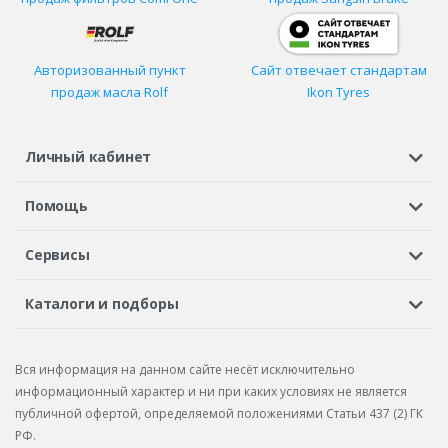
Авторизованный пункт
Сайт отвечает стандартам
продаж масла Rolf
Ikon Tyres
Личный кабинет
Регистрация или вход
Просмотренные
Избранное
Помощь
Шины в кредит
Доставка
Оплата
Гарантия
Сервисы
Вопросы и ответы
Вакансии
Автосервисы
Бонусная программа
Каталоги и подборы
Корпоративным клиентам
Рекламации по товару
Подбор шин
Подбор дисков
Подбор услуг
Рекламации по услугам
Вся информация на данном сайте несёт исключительно
Подбор запчастей
Каталог шин
Каталог дисков
информационный характер и ни при каких условиях не является
публичной офертой, определяемой положениями Статьи 437 (2) ГК
Каталог запчастей
РФ.