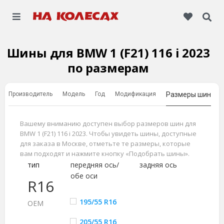
Шины для BMW 1 (F21) 116 i 2023
по размерам
Производитель
Модель
Год
Модификация
Размеры шин
Вашему вниманию доступен выбор размеров шин для
BMW 1 (F21) 116 i 2023. Чтобы увидеть шины, доступные
для заказа в Москве, отметьте те размеры, которые
вам подходят и нажмите кнопку «Подобрать шины».
тип
передняя ось/
задняя ось
обе оси
R16
195/55 R16
ОЕМ
205/55 R16