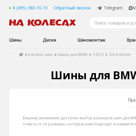
8 (495) 380-10-10
Обратный звонок
Telegram
M
Шины
Диски
Шиномонтаж
Хра
Каталог шин
Шины для BMW
1 (F21)
120 d xDrive
Шины для BMW 1
Про
Вашему вниманию доступен выбор размеров шин для BMW 1
отметьте те размеры, которые вам подходят и нажмите 