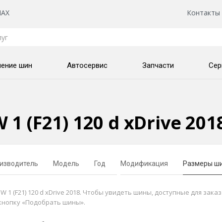
AX
Контакты
нение шин
Автосервис
Запчасти
Сер
 (F21) 120 d xDrive 20
изводитель
Модель
Год
Модификация
Размеры ш
 (F21) 120 d xDrive 2018. Чтобы увидеть шины, доступные для заказ
кнопку «Подобрать шины».