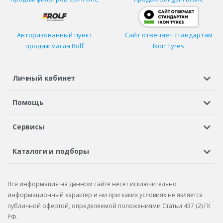
Авторизованный пункт
Сайт отвечает стандартам
продаж масла Rolf
Ikon Tyres
Личный кабинет
Регистрация или вход
Просмотренные
Избранное
Помощь
Шины в кредит
Доставка
Оплата
Гарантия
Сервисы
Вопросы и ответы
Вакансии
Автосервисы
Бонусная программа
Каталоги и подборы
Корпоративным клиентам
Рекламации по товару
Подбор шин
Подбор дисков
Подбор услуг
Рекламации по услугам
Вся информация на данном сайте несёт исключительно
Подбор запчастей
Каталог шин
Каталог дисков
информационный характер и ни при каких условиях не является
публичной офертой, определяемой положениями Статьи 437 (2) ГК
Каталог запчастей
РФ.