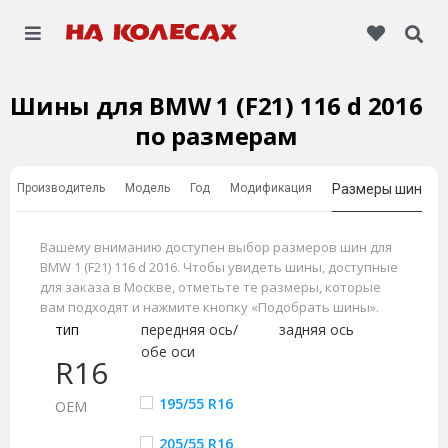
Шины для BMW 1 (F21) 116 d 2016
по размерам
Производитель
Модель
Год
Модификация
Размеры шин
Вашему вниманию доступен выбор размеров шин для
BMW 1 (F21) 116 d 2016. Чтобы увидеть шины, доступные
для заказа в Москве, отметьте те размеры, которые
вам подходят и нажмите кнопку «Подобрать шины».
тип
передняя ось/
задняя ось
обе оси
R16
195/55 R16
ОЕМ
205/55 R16