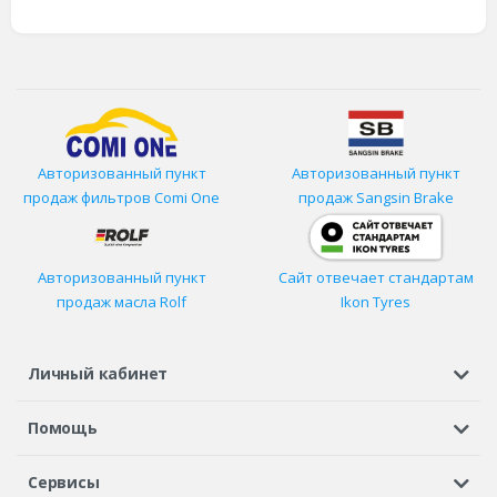
Авторизованный пункт
Авторизованный пункт
продаж фильтров
Comi One
продаж Sangsin Brake
Авторизованный пункт
Сайт отвечает стандартам
продаж масла Rolf
Ikon Tyres
Личный кабинет
Регистрация или вход
Просмотренные
Избранное
Помощь
Шины в кредит
Доставка
Оплата
Гарантия
Сервисы