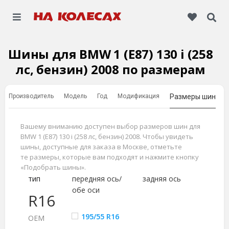
Шины для BMW 1 (E87) 130 i (258
лс, бензин) 2008 по размерам
Производитель
Модель
Год
Модификация
Размеры шин
Вашему вниманию доступен выбор размеров шин для
BMW 1 (E87) 130 i (258 лс, бензин) 2008. Чтобы увидеть
шины, доступные для заказа в Москве, отметьте
те размеры, которые вам подходят и нажмите кнопку
«Подобрать шины».
тип
передняя ось/
задняя ось
обе оси
R16
195/55 R16
ОЕМ