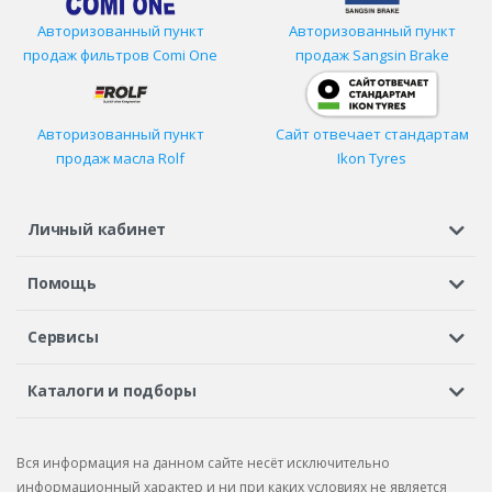
Авторизованный пункт
Авторизованный пункт
продаж фильтров
Comi One
продаж Sangsin Brake
Авторизованный пункт
Сайт отвечает стандартам
продаж масла Rolf
Ikon Tyres
Личный кабинет
Регистрация или вход
Просмотренные
Избранное
Помощь
Шины в кредит
Доставка
Оплата
Гарантия
Сервисы
Вопросы и ответы
Вакансии
Автосервисы
Бонусная программа
Каталоги и подборы
Корпоративным клиентам
Рекламации по товару
Подбор шин
Подбор дисков
Подбор услуг
Рекламации по услугам
Вся информация на данном сайте несёт исключительно
Подбор запчастей
Каталог шин
Каталог дисков
информационный характер и ни при каких условиях не является