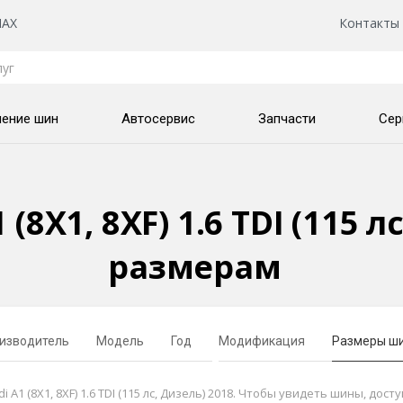
AX
Контакты
нение шин
Автосервис
Запчасти
Сер
8X1, 8XF) 1.6 TDI (115 л
размерам
изводитель
Модель
Год
Модификация
Размеры ш
 (8X1, 8XF) 1.6 TDI (115 лс, Дизель) 2018. Чтобы увидеть шины, дост