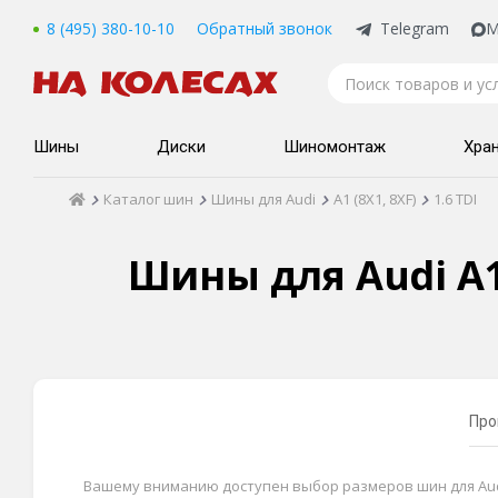
8 (495) 380-10-10
Обратный звонок
Telegram
M
Шины
Диски
Шиномонтаж
Хра
Каталог шин
Шины для Audi
A1 (8X1, 8XF)
1.6 TDI
Шины для Audi A1 (
Про
Вашему вниманию доступен выбор размеров шин для Audi A1