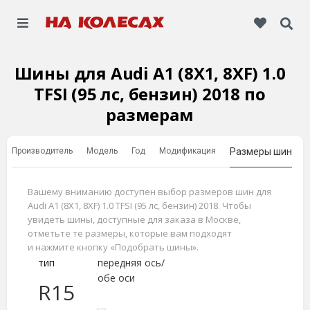
Шины для Audi A1 (8X1, 8XF) 1.0
TFSI (95 лс, бензин) 2018 по
размерам
Производитель
Модель
Год
Модификация
Размеры шин
Вашему вниманию доступен выбор размеров шин для
Audi A1 (8X1, 8XF) 1.0 TFSI (95 лс, бензин) 2018. Чтобы
увидеть шины, доступные для заказа в Москве,
отметьте те размеры, которые вам подходят
и нажмите кнопку «Подобрать шины».
тип
передняя ось/
обе оси
R15