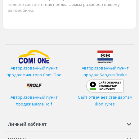
полного соответствия предлагаемых размеров вашему
автомобилю.
Авторизованный пункт
Авторизованный пункт
продаж фильтров
Comi One
продаж Sangsin Brake
Авторизованный пункт
Сайт отвечает стандартам
продаж масла Rolf
Ikon Tyres
Личный кабинет
Регистрация или вход
Просмотренные
Избранное