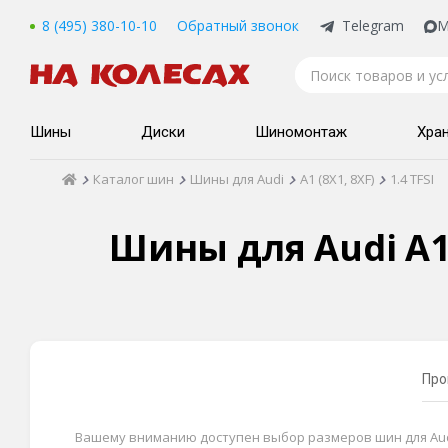
8 (495) 380-10-10
Обратный звонок
Telegram
M
Шины
Диски
Шиномонтаж
Хра
Каталог шин
Шины для Audi
A1 (8X1, 8XF)
1.4 TFSI
Шины для Audi A1 (
Про
Вашему вниманию доступен выбор размеров шин для Audi A1