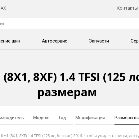
AX
Контакты
нение шин
Автосервис
Запчасти
Сер
8X1, 8XF) 1.4 TFSI (125 л
размерам
изводитель
Модель
Год
Модификация
Размеры ш
 (8X1, 8XF) 1.4 TFSI (125 лс, бензин) 2016. Чтобы увидеть шины, дос