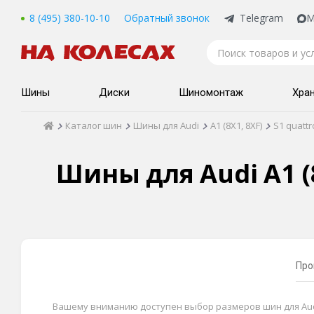
8 (495) 380-10-10
Обратный звонок
Telegram
M
Шины
Диски
Шиномонтаж
Хра
Каталог шин
Шины для Audi
A1 (8X1, 8XF)
S1 quattr
Шины для Audi A1 (8
Про
Вашему вниманию доступен выбор размеров шин для Audi A1