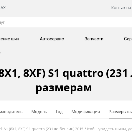
AX
Контакты
нение шин
Автосервис
Запчасти
Сер
o
X1, 8XF) S1 quattro (231
размерам
изводитель
Модель
Год
Модификация
Размеры ш
 (8X1, 8XF) S1 quattro (231 лс, бензин) 2015. Чтобы увидеть шины, 