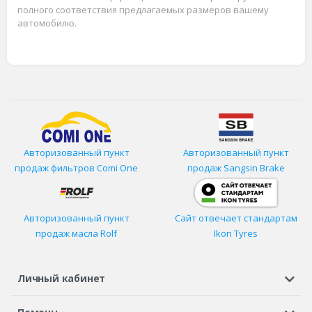
полного соответствия предлагаемых размеров вашему
автомобилю.
Авторизованный пункт
Авторизованный пункт
продаж фильтров
Comi One
продаж Sangsin Brake
Авторизованный пункт
Сайт отвечает стандартам
продаж масла Rolf
Ikon Tyres
Личный кабинет
Регистрация или вход
Просмотренные
Избранное