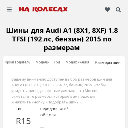
Шины для Audi A1 (8X1, 8XF) 1.8
TFSI (192 лс, бензин) 2015 по
размерам
Производитель
Модель
Год
Модификация
Размеры шин
Вашему вниманию доступен выбор размеров шин для
Audi A1 (8X1, 8XF) 1.8 TFSI (192 лс, бензин) 2015. Чтобы
увидеть шины, доступные для заказа в Москве,
отметьте те размеры, которые вам подходят
и нажмите кнопку «Подобрать шины».
тип
передняя ось/
обе оси
R15