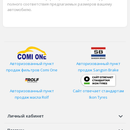
полного соответствия предлагаемых размеров вашему
автомобилю.
Авторизованный пункт
Авторизованный пункт
продаж фильтров
Comi One
продаж Sangsin Brake
Авторизованный пункт
Сайт отвечает стандартам
продаж масла Rolf
Ikon Tyres
Личный кабинет
Регистрация или вход
Просмотренные
Избранное