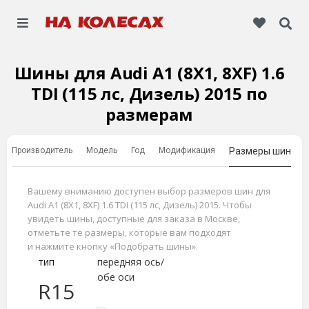
Шины для Audi A1 (8X1, 8XF) 1.6
TDI (115 лс, Дизель) 2015 по
размерам
Производитель
Модель
Год
Модификация
Размеры шин
Вашему вниманию доступен выбор размеров шин для
Audi A1 (8X1, 8XF) 1.6 TDI (115 лс, Дизель) 2015. Чтобы
увидеть шины, доступные для заказа в Москве,
отметьте те размеры, которые вам подходят
и нажмите кнопку «Подобрать шины».
тип
передняя ось/
обе оси
R15